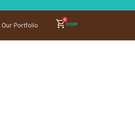
0
0
EGP
Our Portfolio