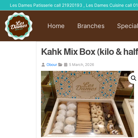
Les Dames Patisserie call 21920193 , Les Dames Cuisine call
Home
Branches
Specia
Kahk Mix Box (kilo & half
Obour
5 March, 2026