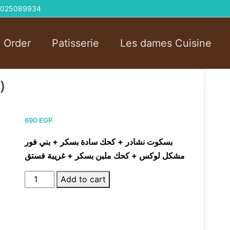
 01025089934
l Order
Patisserie
Les dames Cuisine
)
690
EGP
بسكوت نشادر + كحك سادة بسكر + بني فور
مشكل لوكس + كحك ملبن بسكر + غريبة فستق
Kahk
Add to cart
Mix
Box
(kilo