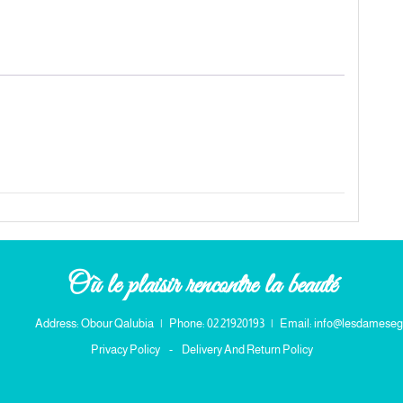
&
half)
quantity
Où le plaisir rencontre la beauté
Address: Obour Qalubia
|
Phone: 02 21920193
|
Email: info@lesdameseg
Privacy Policy
-
Delivery And Return Policy