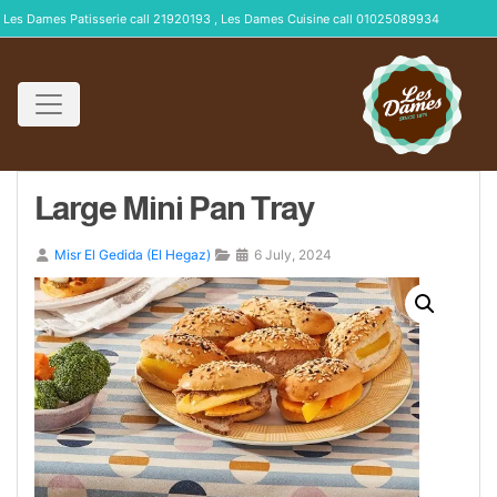
Les Dames Patisserie call 21920193 , Les Dames Cuisine call 01025089934
Large Mini Pan Tray
Misr El Gedida (El Hegaz)
6 July, 2024