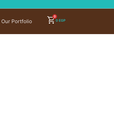
0
0
EGP
Our Portfolio