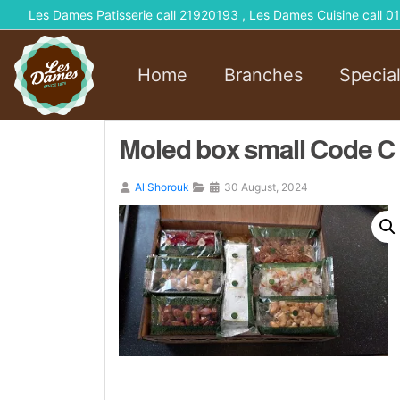
Les Dames Patisserie call 21920193 , Les Dames Cuisine call
Home
Branches
Specia
Moled box small Code C
Al Shorouk
30 August, 2024