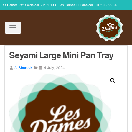
Les Dames Patisserie call 21920193 , Les Dames Cuisine call 01025089934
Seyami Large Mini Pan Tray
Al Shorouk
4 July, 2024